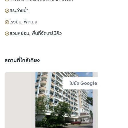
สระว่ายน้ำ
โรงยิม, ฟิตเนส
สวนหย่อม, พื้นที่จัดบาร์บีคิว
สถานที่ใกล้เคียง
ไปยัง Google Map