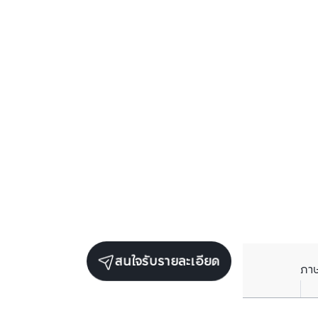
สนใจรับรายละเอียด
ภา