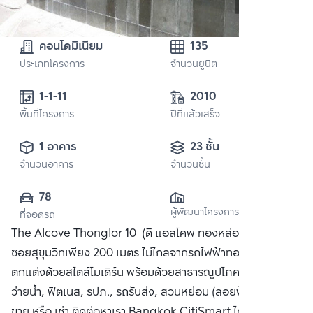
คอนโดมิเนียม
135
ประเภทโครงการ
จำนวนยูนิต
1-1-11
2010
พื้นที่โครงการ
ปีที่แล้วเสร็จ
1 อาคาร
23 ชั้น
จำนวนอาคาร
จำนวนชั้น
78
ผู้พัฒนาโครงการ
ที่จอดรถ
The Alcove Thonglor 10 (ดิ แอลโคพ ทองหล่อ 10) ห่างจาก
ซอยสุขุมวิทเพียง 200 เมตร ไม่ไกลจากรถไฟฟ้าทองหล่อ คอนโด
ตกแต่งด้วยสไตล์โมเดิร์น พร้อมด้วยสาธารณูปโภคครบครัน สระ
ว่ายน้ำ, ฟิตเนส, รปภ., รถรับส่ง, สวนหย่อม (ลอยฟ้า) ได้แก่ ซื้อ
ขาย หรือ เช่า ติดต่อหาเรา Bangkok CitiSmart ได้ทันที เพื่อให้