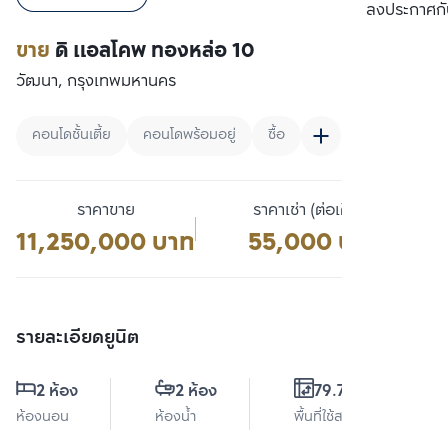
เปรียบเทียบ
ลงประกาศกั
ขาย
ดิ แอลโคพ ทองหล่อ 10
วัฒนา, กรุงเทพมหานคร
คอนโดชั้นเตี้ย
คอนโดพร้อมอยู่
ซื้อ
ราคาขาย
ราคาเช่า (ต่อเดือน)
11,250,000 บาท
55,000 บาท
รายละเอียดยูนิต
2 ห้อง
2 ห้อง
79.79 ตร.ม.
ห้องนอน
ห้องน้ำ
พื้นที่ใช้สอย