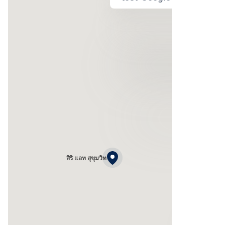
สิริ แอท สุขุมวิท