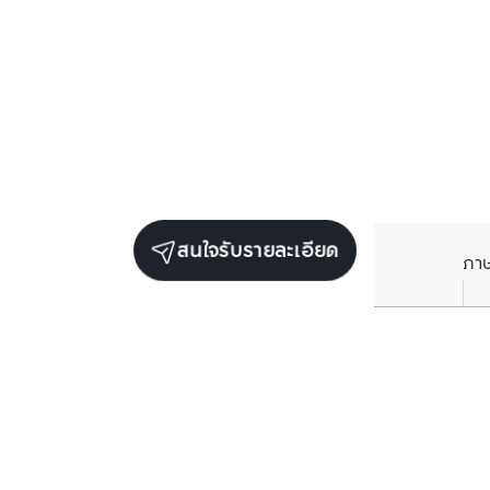
สนใจรับรายละเอียด
ภา
ยูนิตขายในโครงการเดียวกัน