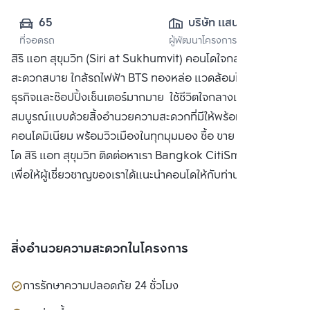
65
บริษัท แสนสิริ 
ที่จอดรถ
ผู้พัฒนาโครงการ
จำกัด (มหาชน)
สิริ แอท สุขุมวิท (Siri at Sukhumvit) คอนโดใจกลางสุขุมวิท
สะดวกสบาย ใกล้รถไฟฟ้า BTS ทองหล่อ แวดล้อมไปด้วยแหล่ง
ธุรกิจและช๊อปปิ้งเซ็นเตอร์มากมาย ใช้ชีวิตใจกลางเมืองอย่าง
สมบูรณ์แบบด้วยสิ้งอำนวยความสะดวกที่มีให้พร้อมใน
คอนโดมิเนียม พร้อมวิวเมืองในทุกมุมมอง ซื้อ ขาย หรือ เช่า คอน
โด สิริ แอท สุขุมวิท ติดต่อหาเรา Bangkok CitiSmart ได้ทันที
เพื่อให้ผู้เชี่ยวชาญของเราได้แนะนำคอนโดให้กับท่าน
สิ่งอำนวยความสะดวกในโครงการ
การรักษาความปลอดภัย 24 ชั่วโมง