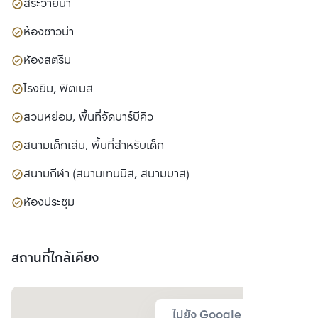
สระว่ายน้ำ
ห้องซาวน่า
ห้องสตรีม
โรงยิม, ฟิตเนส
สวนหย่อม, พื้นที่จัดบาร์บีคิว
สนามเด็กเล่น, พื้นที่สำหรับเด็ก
สนามกีฬา (สนามเทนนิส, สนามบาส)
ห้องประชุม
สถานที่ใกล้เคียง
ไปยัง Google Map