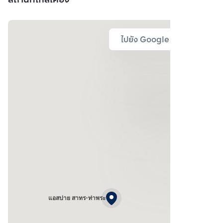
ไปยัง Google Map
แอสปาย สาทร-ท่าพระ