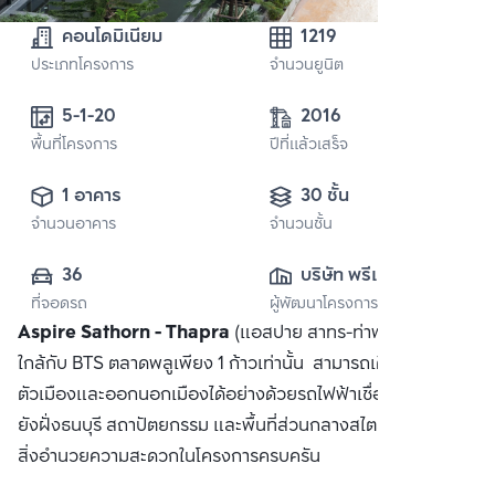
คอนโดมิเนียม
1219
ประเภทโครงการ
จำนวนยูนิต
5-1-20
2016
พื้นที่โครงการ
ปีที่แล้วเสร็จ
1 อาคาร
30 ชั้น
จำนวนอาคาร
จำนวนชั้น
36
บริษัท พรีเมี่ยม เรส
ที่จอดรถ
ผู้พัฒนาโครงการ
ซิเดนซ์ จำกัด
Aspire Sathorn - Thapra
(แอสปาย สาทร-ท่าพระ) คอนโดที่
ใกล้กับ BTS ตลาดพลูเพียง 1 ก้าวเท่านั้น สามารถเดินทางเข้าสู่
ตัวเมืองและออกนอกเมืองได้อย่างด้วยรถไฟฟ้าเชื่อมต่อสาทรไป
ยังฝั่งธนบุรี สถาปัตยกรรม และพื้นที่ส่วนกลางสไตล์ญี่ปุ่น พร้อม
สิ่งอำนวยความสะดวกในโครงการครบครัน