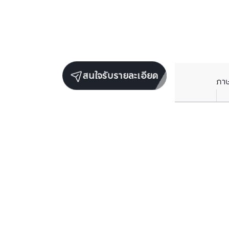
สนใจรับรายละเอียด
ภา
ยูนิตขายในโครงการเดียวกัน