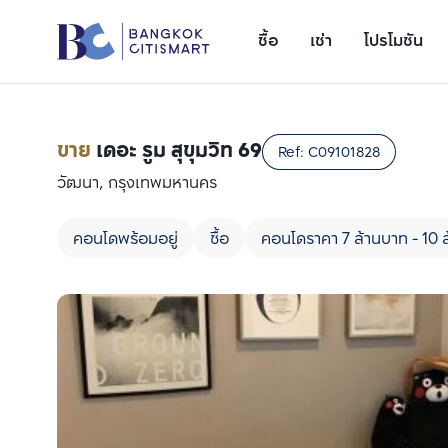
ซื้อ
เช่า
โปรโมชัน
ขาย
เดอะ รูม สุขุมวิท 69
Ref:
C09101828
วัฒนา, กรุงเทพมหานคร
คอนโดพร้อมอยู่
ซื้อ
คอนโดราคา 7 ล้านบาท - 10 
เพิ่มยูนิตเปรียบเทียบ
รายการที่ 1