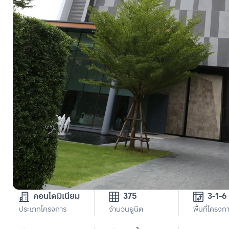
คอนโดมิเนียม
375
3-1-6
ประเภทโครงการ
จำนวนยูนิต
พื้นที่โครงก