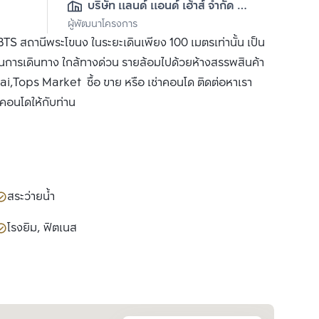
บริษัท แลนด์ แอนด์ เฮ้าส์ จำกัด 
ผู้พัฒนาโครงการ
(มหาชน)
S สถานีพระโขนง ในระยะเดินเพียง 100 เมตรเท่านั้น เป็น
การเดินทาง ใกล้ทางด่วน รายล้อมไปด้วยห้างสรรพสินค้า
ops Market ซื้อ ขาย หรือ เช่าคอนโด ติดต่อหาเรา
ำคอนโดให้กับท่าน
สระว่ายน้ำ
โรงยิม, ฟิตเนส