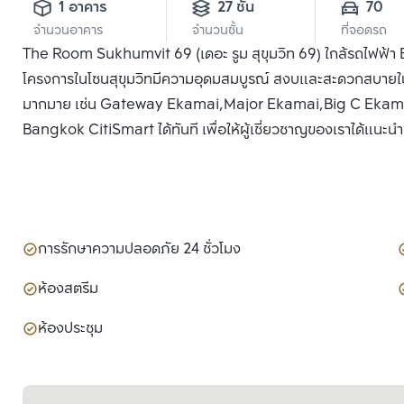
1 อาคาร
27 ชั้น
70
จำนวนอาคาร
จำนวนชั้น
ที่จอดรถ
The Room Sukhumvit 69 (เดอะ รูม สุขุมวิท 69) ใกล้รถไฟฟ้า BT
โครงการในโซนสุขุมวิทมีความอุดมสมบูรณ์ สงบและสะดวกสบายใน
มากมาย เช่น Gateway Ekamai,Major Ekamai,Big C Ekamai,T
Bangkok CitiSmart ได้ทันที เพื่อให้ผู้เชี่ยวชาญของเราได้แนะน
การรักษาความปลอดภัย 24 ชั่วโมง
ห้องสตรีม
ห้องประชุม