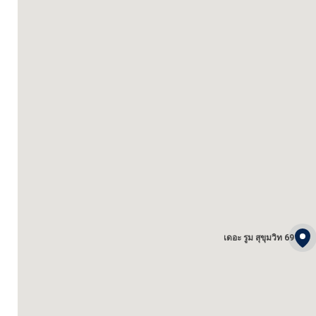
เดอะ รูม สุขุมวิท 69