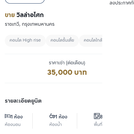
เปรียบเทียบ
ลงประกาศกั
ขาย
วิลล่าอโศก
ราชเทวี, กรุงเทพมหานคร
คอนโด High rise
คอนโดชั้นเตี้ย
คอนโดใกล้ BTS
ราคาเช่า (ต่อเดือน)
35,000 บาท
รายละเอียดยูนิต
1 ห้อง
1 ห้อง
80 ตร.ม.
ห้องนอน
ห้องน้ำ
พื้นที่ใช้สอย