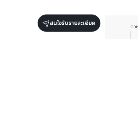
สนใจรับรายละเอียด
ภา
ยูนิตขายในโครงการเดียวกัน