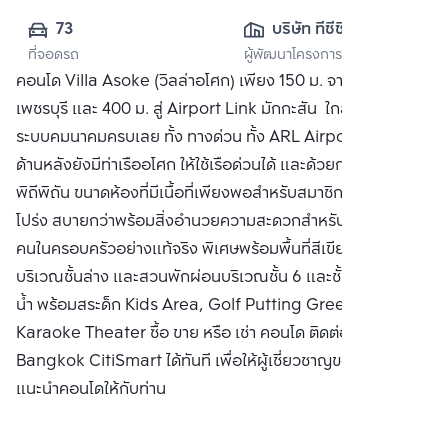
73
บริษัท ทีซีซี 
ที่จอดรถ
ผู้พัฒนาโครงการ
แคปปิตอล แลนด์ 
คอนโด Villa Asoke (วิลล่าอโศก) เพียง 150 ม. จาก MRT
จำกัด
เพชรบุรี และ 400 ม. สู่ Airport Link มักกะสัน ใกล้ๆโครงการ มี
ระบบคมนาคมครบเลย ทั้ง ทางด่วน ทั้ง ARL Airport Link แถม
ด้านหลังยังมีท่าเรืออโศก ให้ใช้เรือด่วนได้ และด้วยการออกแบบที่
พิถีพิถัน ขนาดห้องที่มีเนื้อที่เพียงพอสำหรับสมาชิกในครอบครัว
โปร่ง สบายกว่าพร้อมสิ่งอำนวยความสะดวกสำหรับสมาชิกทุก
คนในครอบครัวอย่างแท้จริง พิเศษพร้อมพื้นที่สีเขียวขนาดใหญ่
บริเวณชั้นล่าง และสวนพักผ่อนบริเวณชั้น 6 และชั้น 39 สระว่าย
น้ำ พร้อมสระด็ก Kids Area, Golf Putting Green และ Mini
Karaoke Theater ซื้อ ขาย หรือ เช่า คอนโด ติดต่อหาเรา
Bangkok CitiSmart ได้ทันที เพื่อให้ผู้เชี่ยวชาญของเราได้
แนะนำคอนโดให้กับท่าน