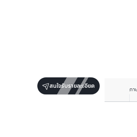
สนใจรับรายละเอียด
ภา