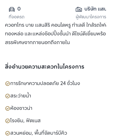
0
บริษัท แสนสิริ 
ที่จอดรถ
ผู้พัฒนาโครงการ
จำกัด (มหาชน)
ควอทโทร บาย แสนสิริ คอนโดหรู ทำเลดี ใกล้รถไฟฟ้า BTS
ทองหล่อ และแหล่งช๊อปปิ้งชั้นนำ ดีไซน์ดีเยี่ยมพร้อมวัสดุที่คัด
สรรพิเศษจากภายนอกถึงภายใน
สิ่งอำนวยความสะดวกในโครงการ
การรักษาความปลอดภัย 24 ชั่วโมง
สระว่ายน้ำ
ห้องซาวน่า
โรงยิม, ฟิตเนส
สวนหย่อม, พื้นที่จัดบาร์บีคิว