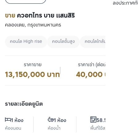
เปรียบเทียบ
ลงประกาศกั
ขาย
ควอทโทร บาย แสนสิริ
คลองเตย, กรุงเทพมหานคร
คอนโด High rise
คอนโดชั้นสูง
คอนโดใกล้มหาลัย
ราคาขาย
ราคาเช่า (ต่อเดือน)
13,150,000 บาท
40,000 บาท
รายละเอียดยูนิต
1 ห้อง
1 ห้อง
58.51 ตร.ม.
ห้องนอน
ห้องน้ำ
พื้นที่ใช้สอย