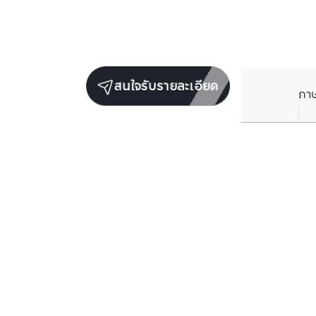
สนใจรับรายละเอียด
ภา
ยูนิตขายในโครงการเดียวกัน