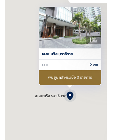
เดอะ บรีส นราธิวาส
ราคา
0
บาท
พบยูนิตสำหรับซื้อ 3 รายการ
เดอะ บรีส นราธิวาส