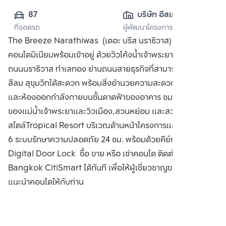
87
บริษัท อีสเทอร์น ส
ที่จอดรถ
ผู้พัฒนาโครงการ
ตาร์ เรียล เอสเตท 
The Breeze Narathiwas (เดอะ บรีส นราธิวาส)
จำกัด (มหาชน)
คอนโดมิเนียมพร้อมเข้าอยู่ ด้วยวิวโค้งน้ำเจ้าพระยาที่สวยที่สุดบน
ถนนนราธิวาส ทำเลทอง ย่านถนนสายธุรกิจที่สามารถเข้าถึงสาทร
สีลม สุขุมวิทได้สะดวก พร้อมสิ่งอำนวยความสะดวก สระว่ายน้ำ
และห้องออกกำลังกายบนชั้นดาดฟ้าของอาคาร ชมวิว360 องศา
ของแม่น้ำเจ้าพระยาและวิวเมือง,สวนหย่อม และสวนตกแต่ง
สไตล์Tropical Resort บริเวณด้านหน้าโครงการและบริเวณชั้น
6 ระบบรักษาความปลอดภัย 24 ชม. พร้อมด้วยคีย์การ์ด และ
Digital Door Lock ซื้อ ขาย หรือ เช่าคอนโด ติดต่อหาเรา
Bangkok CitiSmart ได้ทันที เพื่อให้ผู้เชี่ยวชาญของเราได้
แนะนำคอนโดให้กับท่าน