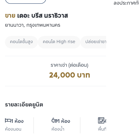
เปรียบเทียบ
ลงประกาศกั
ขาย
เดอะ บรีส นราธิวาส
ยานนาวา, กรุงเทพมหานคร
คอนโดชั้นสูง
คอนโด High rise
ปล่อยเช่าชาวต่างชาติ
ราคาเช่า (ต่อเดือน)
24,000 บาท
รายละเอียดยูนิต
1 ห้อง
1 ห้อง
49 ตร.ม.
ห้องนอน
ห้องน้ำ
พื้นที่ใช้สอย