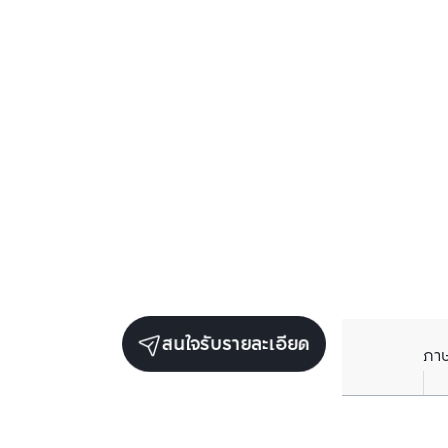
สนใจรับรายละเอียด
ภา