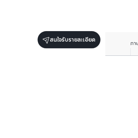
สนใจรับรายละเอียด
ภา
ยูนิตขายในโครงการเดียวกัน