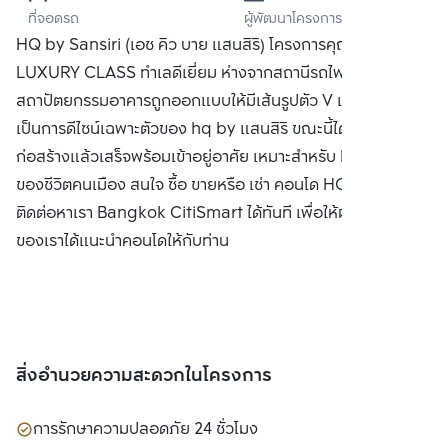
ที่จอดรถ
ผู้พัฒนาโครงการ
จำกัด (มหาชน)
HQ by Sansiri (เอช คิว บาย แสนสิริ) โครงการคุณภาพระดับ
LUXURY CLASS ทำเลดีเยี่ยม ห่างจากสถานีรถไฟฟ้าทองหล่อ
สถาปัตยกรรมอาคารถูกออกแบบให้มีเส้นรูปตัว V เฉียงๆ
เป็นการดีไซน์เฉพาะตัวของ hq by แสนสิริ ขณะนี้ได้ดำเนินการ
ก่อสร้างแล้วเสร็จพร้อมเข้าอยู่อาศัย เหมาะสำหรับ Life Style
ของชีวิตคนเมือง สนใจ ซื้อ ขายหรือ เช่า คอนโด HQ by แสนสิริ
ติดต่อหาเรา Bangkok CitiSmart ได้ทันที เพื่อให้ผู้เชี่ยวชาญ
ของเราได้แนะนำคอนโดให้กับท่าน
สิ่งอำนวยความสะดวกในโครงการ
การรักษาความปลอดภัย 24 ชั่วโมง