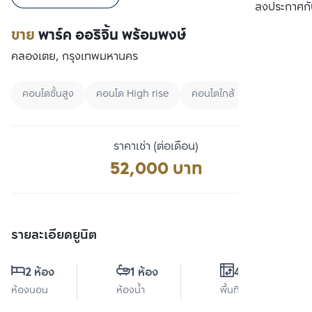
เปรียบเทียบ
ลงประกาศกั
ขาย
พาร์ค ออริจิ้น พร้อมพงษ์
คลองเตย, กรุงเทพมหานคร
คอนโดชั้นสูง
คอนโด High rise
คอนโดใกล้ BTS
ราคาเช่า (ต่อเดือน)
52,000 บาท
รายละเอียดยูนิต
2 ห้อง
1 ห้อง
45 ตร.ม.
ห้องนอน
ห้องน้ำ
พื้นที่ใช้สอย