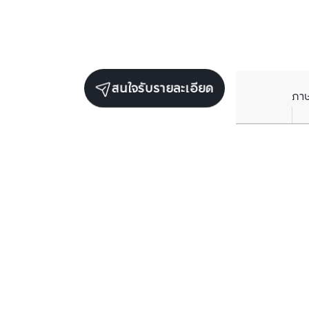
สนใจรับรายละเอียด
ภา
ยูนิตขายในโครงการเดียวกัน