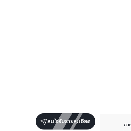
สนใจรับรายละเอียด
ภา