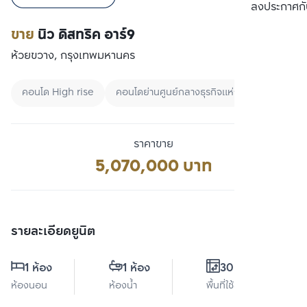
เปรียบเทียบ
ลงประกาศกั
ขาย
นิว ดิสทริค อาร์9
ห้วยขวาง, กรุงเทพมหานคร
คอนโด High rise
คอนโดย่านศูนย์กลางธุรกิจแห่งใหม่
ปล่อยเช
ราคาขาย
5,070,000 บาท
รายละเอียดยูนิต
1 ห้อง
1 ห้อง
30.2 ตร.ม.
ห้องนอน
ห้องน้ำ
พื้นที่ใช้สอย