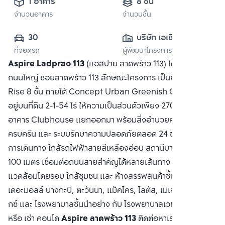
1 อาคาร
8 ชั้น
จำนวนอาคาร
จำนวนชั้น
30
บริษัท เอเชี่ยน 
ที่จอดรถ
ผู้พัฒนาโครงการ
พร็อพเพอร์ตี้ จำกัด
Aspire Ladprao 113
(แอสปาย ลาดพร้าว 113) โครงการติด
ถนนใหญ่ ซอยลาดพร้าว 113 ลักษณะโครงการ เป็นคอนโด Low-
Rise 8 ชั้น ภายใต้ Concept Urban Greenish Garden ตั้ง
อยู่บนที่ดิน 2-1-54 ไร่ ให้ความเป็นส่วนตัวเพียง 270 ยูนิต มี
อาคาร Clubhouse แยกออกมา พร้อมสิ่งอำนวยความสะดวก
ครบครัน และ ระบบรักษาความปลอดภัยตลอด 24 ชม. สะดวกทุก
การเดินทาง ใกล้รถไฟฟ้าสายสีเหลืองอ่อน สถานีบางกะปิ เพียง
100 เมตร เชื่อมต่อถนนสายสำคัญได้หลายเส้นทาง สภาพ
แวดล้อมโดยรอบ ใกล้ชุมชน และ ห้างสรรพสินค้าชั้นนำ อย่าง
เดอะมอลล์ บางกะปิ, ตะวันนา, แม็คโคร, โลตัส, เมเจอร์ ซีนีเพล็
กซ์ และ โรงพยาบาลชั้นนำอย่าง กับ โรงพยาบาลเวชธานี ซื้อ ขาย
หรือ เช่า คอนโด
Aspire ลาดพร้าว 113
ติดต่อหาเรา Bangkok