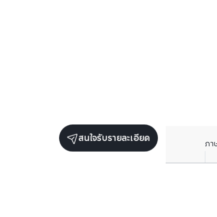
สนใจรับรายละเอียด
ภา