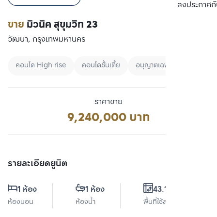
เปรียบเทียบ
ลงประกาศกั
ขาย
มิวนิค สุขุมวิท 23
วัฒนา, กรุงเทพมหานคร
คอนโด High rise
คอนโดชั้นเตี้ย
อนุญาตเฉพาะขนาดเล็ก
ราคาขาย
9,240,000 บาท
รายละเอียดยูนิต
1 ห้อง
1 ห้อง
43.14 ตร.ม.
ห้องนอน
ห้องน้ำ
พื้นที่ใช้สอย