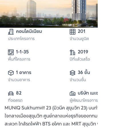
คอนโดมิเนียม
201
ประเภทโครงการ
จำนวนยูนิต
1-1-35 
2019
พื้นที่โครงการ
ปีที่แล้วเสร็จ
1 อาคาร
36 ชั้น
จำนวนอาคาร
จำนวนชั้น
82
บริษัท เมเจอร์ ดี
ที่จอดรถ
ผู้พัฒนาโครงการ
เวลลอปเมนท์ จำกัด 
MUNIQ Sukhumvit 23 (มิวนีค สุขุมวิท 23) บนทำเลศักยภาพ
(มหาชน)
ใจกลางเมืองสุขุมวิท ศูนย์กลางแห่งธุรกิจของกทม. เดินทาง
สะดวก ใกล้รถไฟฟ้า BTS อโศก และ MRT สุขุมวิท พร้อมสิ่ง