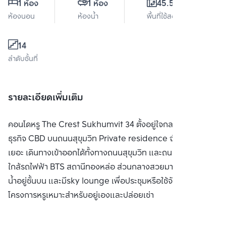
1 ห้อง
1 ห้อง
45.59 ตร.ม.
ห้องนอน
ห้องน้ำ
พื้นที่ใช้สอย
14
ลำดับชั้นที่
รายละเอียดเพิ่มเติม
คอนโดหรู The Crest Sukhumvit 34 ตั้งอยู่ใจกลางแหล่ง
ธุรกิจ CBD บนถนนสุขุมวิท Private residence จำนวนห้องไม่
เยอะ เดินทางเข้าออกได้ทั้งทางถนนสุขุมวิท และถนนพระราม 4
ใกล้รถไฟฟ้า BTS สถานีทองหล่อ ส่วนกลางสวยมาก มีสระว่าย
น้ำอยู่ชั้นบน และมีsky lounge เพื่อประชุมหรือใช้จัดปาร์ตี้ได้
โครงการหรูเหมาะสำหรับอยู่เองและปล่อยเช่า