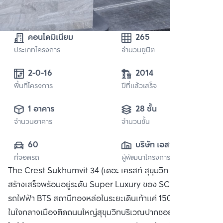
คอนโดมิเนียม
265
ประเภทโครงการ
จำนวนยูนิต
2-0-16 
2014
พื้นที่โครงการ
ปีที่แล้วเสร็จ
1 อาคาร
28 ชั้น
จำนวนอาคาร
จำนวนชั้น
60
บริษัท เอสซี แอส
ที่จอดรถ
ผู้พัฒนาโครงการ
เสท คอร์ปอเรชั่น 
The Crest Sukhumvit 34 (เดอะ เครสท์ สุขุมวิท 34) คอนโด
จำกัด (มหาชน)
สร้างเสร็จพร้อมอยู่ระดับ Super Luxury ของ SC Asset ใกล้
รถไฟฟ้า BTS สถานีทองหล่อในระยะเดินเท้าแค่ 150 เมตร ตั้งอยู่
ในใจกลางเมืองติดถนนใหญ่สุขุมวิทบริเวณปากซอยสุขุมวิท 34