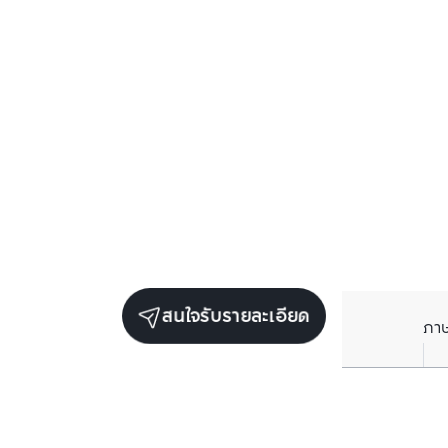
สนใจรับรายละเอียด
ภา