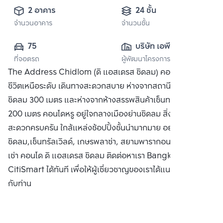
2 อาคาร
24 ชั้น
จำนวนอาคาร
จำนวนชั้น
75
บริษัท เอพี (ไทย
ที่จอดรถ
ผู้พัฒนาโครงการ
แลนด์) 
The Address Chidlom (ดิ แอสเดรส ชิดลม) คอนโดที่ให้คุณใช้
จำกัด(มหาชน)
ชีวิตเหนือระดับ เดินทางสะดวกสบาย ห่างจากสถานีรถไฟฟ้า BTS
ชิดลม 300 เมตร และห่างจากห้างสรรพสินค้าเซ็นทรัล ชิดลม
200 เมตร คอนโดหรู อยู่ใจกลางเมืองย่านชิดลม สิ่งอำนวย
สะดวกครบครัน ใกล้แหล่งช้อปปิ้งชั้นนำมากมาย อย่าง เซ็นทรัล
ชิดลม,เซ็นทรัลเวิลด์, เกษรพลาซ่า, สยามพารากอน ซื้อ ขาย หรือ
เช่า คอนโด ดิ แอสเดรส ชิดลม ติดต่อหาเรา Bangkok
CitiSmart ได้ทันที เพื่อให้ผู้เชี่ยวชาญของเราได้แนะนำคอนโดให้
กับท่าน