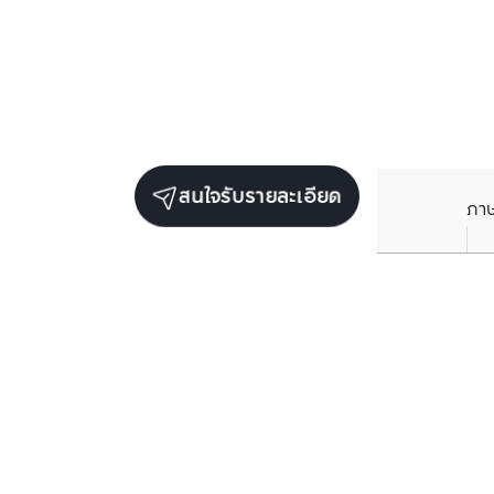
สนใจรับรายละเอียด
ภา
ยูนิตขายในโครงการเดียวกัน