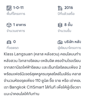
2016
พื้นที่โครงการ
ปีที่แล้วเสร็จ
1 อาคาร
8 ชั้น
จำนวนอาคาร
จำนวนชั้น
0
บริษัท หลังสวน แอ
ที่จอดรถ
ผู้พัฒนาโครงการ
สเซส จำกัด
Klass Langsuan (คลาส หลังสวน) คอนโดบนทำเลที่ดีที่สุดของ
หลังสวน ใจกลางชิดลม-เพลินจิต ตรงข้ามโรงเรียนมาแตร์ ห่าง
จากสถานีรถไฟฟ้าชิดลม และเซ็นทรัลชิดลมเพียง 200 เมตร
พร้อมเฟอร์นิเจอร์สุดหรูครบชุดสไตล์โมเดิร์น คลาสสิค ด้วย
จำนวนห้องชุดเพียง 110 ยูนิต ซื้อ ขาย หรือ เช่าคอนโด ติดต่อหา
เรา Bangkok CitiSmart ได้ทันที เพื่อให้ผู้เชี่ยวชาญของเราได้
แนะนำคอนโดให้กับท่าน