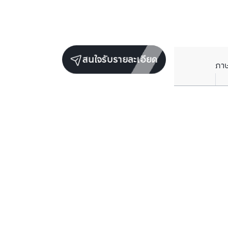
สนใจรับรายละเอียด
ภา
ยูนิตขายในโครงการเดียวกัน