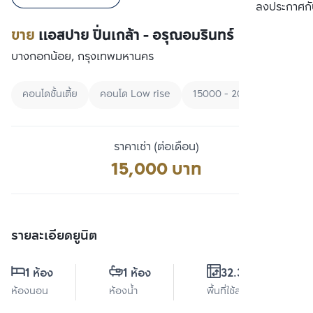
เปรียบเทียบ
ลงประกาศกั
ขาย
แอสปาย ปิ่นเกล้า - อรุณอมรินทร์
บางกอกน้อย, กรุงเทพมหานคร
คอนโดชั้นเตี้ย
คอนโด Low rise
15000 - 20000
ราคาเช่า (ต่อเดือน)
15,000 บาท
รายละเอียดยูนิต
1 ห้อง
1 ห้อง
32.31 ตร.ม.
ห้องนอน
ห้องน้ำ
พื้นที่ใช้สอย