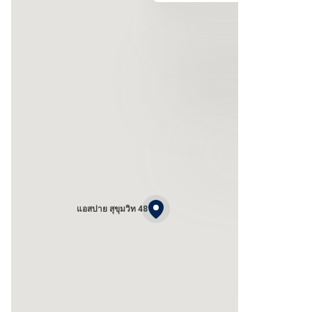
แอสปาย สุขุมวิท 48