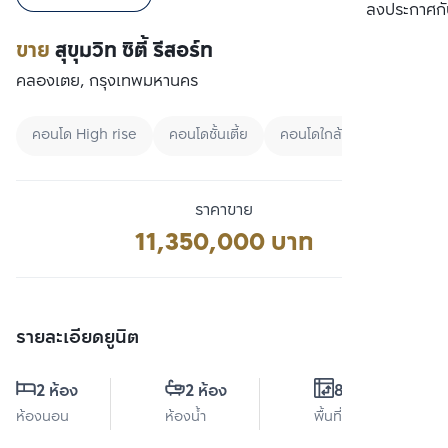
เปรียบเทียบ
ลงประกาศกั
ขาย
สุขุมวิท ซิตี้ รีสอร์ท
คลองเตย, กรุงเทพมหานคร
คอนโด High rise
คอนโดชั้นเตี้ย
คอนโดใกล้ BTS
ราคาขาย
11,350,000 บาท
รายละเอียดยูนิต
2 ห้อง
2 ห้อง
80 ตร.ม.
ห้องนอน
ห้องน้ำ
พื้นที่ใช้สอย