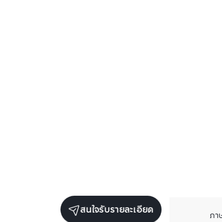
สนใจรับรายละเอียด
ภา