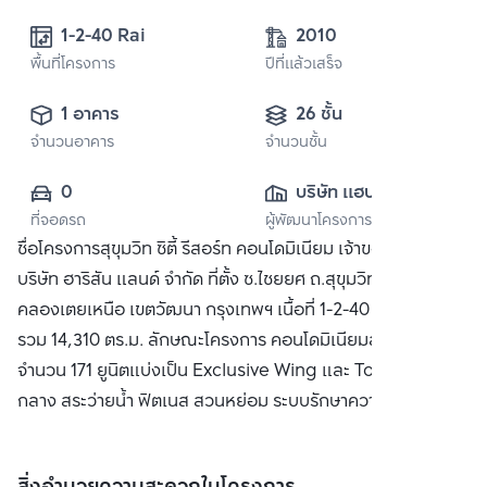
1-2-40 Rai
2010
พื้นที่โครงการ
ปีที่แล้วเสร็จ
1 อาคาร
26 ชั้น
จำนวนอาคาร
จำนวนชั้น
0
บริษัท แฮปปี้ แลนด์ 
ที่จอดรถ
ผู้พัฒนาโครงการ
กรุ๊ป จำกัด
ชื่อโครงการสุขุมวิท ซิตี้ รีสอร์ท คอนโดมิเนียม เจ้าของโครงการ
บริษัท ฮาริสัน แลนด์ จำกัด ที่ตั้ง ซ.ไชยยศ ถ.สุขุมวิท 11 แขวง
คลองเตยเหนือ เขตวัฒนา กรุงเทพฯ เนื้อที่ 1-2-40 ไร่ พื้นที่ขาย
รวม 14,310 ตร.ม. ลักษณะโครงการ คอนโดมิเนียมสูง 28 ชั้น
จำนวน 171 ยูนิตแบ่งเป็น Exclusive Wing และ Tower W ส่วน
กลาง สระว่ายน้ำ ฟิตเนส สวนหย่อม ระบบรักษาความปลอดภัย