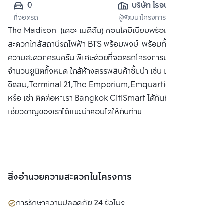
0
บริษัท โรจนะ พร็อพ
ที่จอดรถ
ผู้พัฒนาโครงการ
เพอร์ตี้ จำกัด
The Madison (เดอะ เมดิสัน) คอนโดมิเนียมพร้อมอยู่เดินทาง
สะดวกใกล้สถานีรถไฟฟ้า BTS พร้อมพงษ์ พร้อมทั้งสิ่งอำนวย
ความสะดวกครบครัน พิเศษด้วยที่จอดรถโครงการมากกว่า
จำนวนยูนิตทั้งหมด ใกล้ห้างสรรพสินค้าชั้นนำ เช่น เซ็นทรัล
ชิดลม,Terminal 21,The Emporium,Emquartier ซื้อ ขาย
หรือ เช่า ติดต่อหาเรา Bangkok CitiSmart ได้ทันที เพื่อให้ผู้
เชี่ยวชาญของเราได้แนะนำคอนโดให้กับท่าน
สิ่งอำนวยความสะดวกในโครงการ
การรักษาความปลอดภัย 24 ชั่วโมง