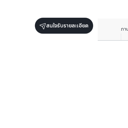
สนใจรับรายละเอียด
ภา
ยูนิตขายในโครงการเดียวกัน