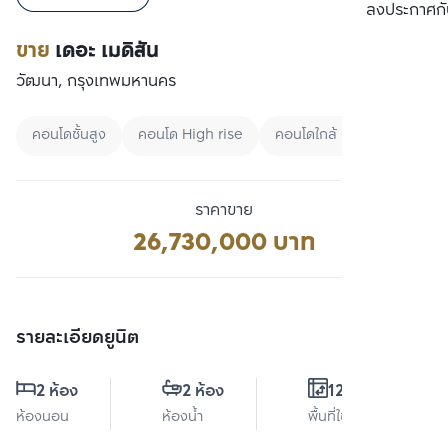
เปรียบเทียบ
ลงประกาศกั
ขาย
เดอะ เมดิสัน
วัฒนา, กรุงเทพมหานคร
คอนโดชั้นสูง
คอนโด High rise
คอนโดใกล้ BTS
ราคาขาย
26,730,000 บาท
รายละเอียดยูนิต
2 ห้อง
2 ห้อง
120 ตร.ม.
ห้องนอน
ห้องน้ำ
พื้นที่ใช้สอย