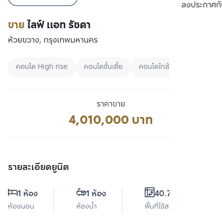
เปรียบเทียบ
ลงประกาศกั
ขาย
ไลฟ์ แอท รัชดา
ห้วยขวาง, กรุงเทพมหานคร
คอนโด High rise
คอนโดชั้นเตี้ย
คอนโดใกล้ MRT
ราคาขาย
4,010,000 บาท
รายละเอียดยูนิต
1 ห้อง
1 ห้อง
40.75 ตร.ม.
ห้องนอน
ห้องน้ำ
พื้นที่ใช้สอย