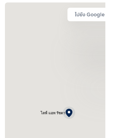
ไปยัง Google Map
ไลฟ์ แอท รัชดา