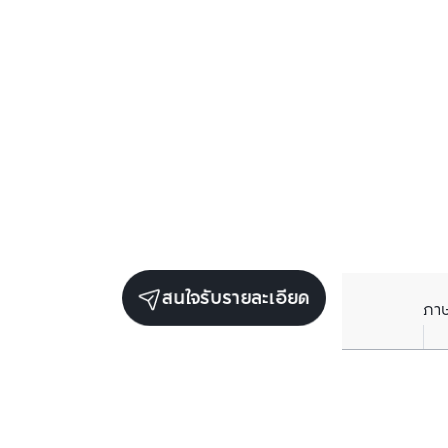
สนใจรับรายละเอียด
ภา