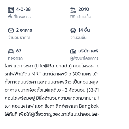
4-0-38 
2010
พื้นที่โครงการ
ปีที่แล้วเสร็จ
2 อาคาร
14 ชั้น
จำนวนอาคาร
จำนวนชั้น
67
บริษัท เอพี (ไทย
ที่จอดรถ
ผู้พัฒนาโครงการ
แลนด์) 
ไลฟ์ แอท รัชดา (Life@Ratchada) คอนโดรัชดา อยู่ใกล้
จำกัด(มหาชน)
รถไฟฟ้าใต้ดิน MRT สถานีลาดพร้าว 300 เมตร เข้าออกสะดวก
ทั้งทางถนนรัชดา และถนนลาดพร้าว เป็นคอนโดสูงแบ่งเป็น 2
อาคาร ขนาดห้องตั้วแต่สตูดิโอ - 2 ห้องนอน (33-71.5 ตร.ม.)
คอนโดพร้อมอยู่ มีสิ่งอำนวยความสะดวกมากมาย ซื้อ ขาย หรือ
เช่า คอนโด ไลฟ์ แอท รัชดา ติดต่อหาเรา Bangkok CitiSmart
ได้ทันที เพื่อให้ผู้เชี่ยวชาญของเราได้แนะนำคอนโดให้กับท่าน