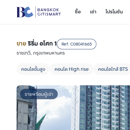
ซื้อ
เช่า
โปรโมชัน
ขาย
ริธึ่ม อโศก 1
Ref:
C08041665
ราชเทวี, กรุงเทพมหานคร
คอนโดชั้นสูง
คอนโด High rise
คอนโดใกล้ BTS
ขายพร้อมผู้เช่า
เพิ่มยูนิตเปรียบเทียบ
รายการที่ 1