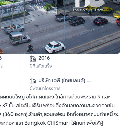
6
2016
าร
ปีที่แล้วเสร็จ
บริษัท เอพี (ไทยแลนด์) 
ผู้พัฒนาโครงการ
จำกัด(มหาชน)
ารติดถนนใหญ่ อโศก-ดินแดง ใกล้ทางด่วนพระราม 9 และ
7 ชั้น สไตล์โมเดิร์น พร้อมสิ่งอำนวยความสะดวกภายใน
ส (360 องศา),ร้านค้า,สวนหย่อม อีกทั้งอนาคตบนทำเลนี้ จะ
ติดต่อหาเรา Bangkok CitiSmart ได้ทันที เพื่อให้ผู้