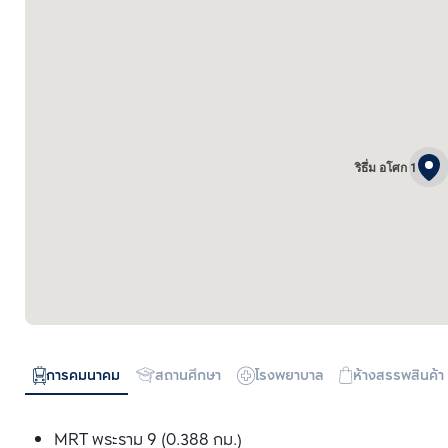
ริธึ่ม อโศก 1
การคมนาคม
สถานศึกษา
โรงพยาบาล
ห้างสรรพสินค้า
MRT พระราม 9 (0.388 กม.)