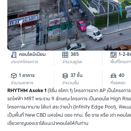
คอนโดมิเนียม
385
1-2-8
ประเภทโครงการ
จำนวนยูนิต
พื้นที่โครงก
1 อาคาร
37 ชั้น
40
จำนวนอาคาร
จำนวนชั้น
ที่จอดรถ
RHYTHM Asoke 1
(ริธึ่ม อโศก 1) โครงการจาก AP เป็นโครงก
รถไฟฟ้า MRT พระราม 9 ลักษณะโครงการ เป็นคอนโด High Rise 3
โครงการมากมาย ได้แก่ สระว่ายน้ำ (Infinity Edge Pool), ฟิตเน
เป็นพื้นที่ New CBD แห่งใหม่ ของ กทม. ซื้อ ขาย หรือ เช่า คอนโด
เชี่ยวชาญของเราได้แนะนำคอนโดให้กับท่าน