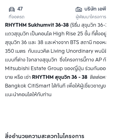
47
บริษัท เอพี (ไทย
ที่จอดรถ
ผู้พัฒนาโครงการ
แลนด์) 
RHYTHM Sukhumvit 36-38
(ริธึ่ม สุขุมวิท 36-38) คอนโด
จำกัด(มหาชน)
แถวสุขุมวิท เป็นคอนโด High Rise 25 ชั้น ที่ตั้งอยู่ระหว่างซอย
สุขุมวิท 36 และ 38 และห่างจาก BTS สถานี ทองหล่อ ประมาณ
350 เมตร กับแนวคิด Living Unordinary พบมิติการใช้ชีวิตรูป
แบบที่ต่าง ใจกลางสุขุมวิท ซึ่งโครงการนี้ทาง AP กับ
Mitsubishi Estate Group ของญี่ปุ่น ร่วมกันออกแบบ ซื้อ
ขาย หรือ เช่า
RHYTHM สุขุมวิท 36 - 38
ติดต่อหาเรา
Bangkok CitiSmart ได้ทันที เพื่อให้ผู้เชี่ยวชาญของเราได้
แนะนำคอนโดให้กับท่าน
สิ่งอำนวยความสะดวกในโครงการ