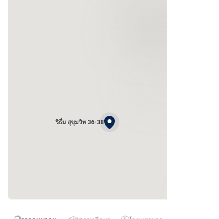
ริธึ่ม สุขุมวิท 36-38