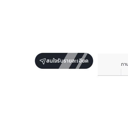
สนใจรับรายละเอียด
ภา
ยูนิตขายในโครงการเดียวกัน