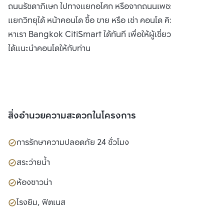
ถนนรัชดาภิเษก ไปทางแยกอโศก หรือจากถนนเพชรบุรีไปทาง
แยกวิทยุได้ หน้าคอนโด ซื้อ ขาย หรือ เช่า คอนโด คิว อโศก ติดต่อ
หาเรา Bangkok CitiSmart ได้ทันที เพื่อให้ผู้เชี่ยวชาญของเรา
ได้แนะนำคอนโดให้กับท่าน
สิ่งอำนวยความสะดวกในโครงการ
การรักษาความปลอดภัย 24 ชั่วโมง
สระว่ายน้ำ
ห้องซาวน่า
โรงยิม, ฟิตเนส