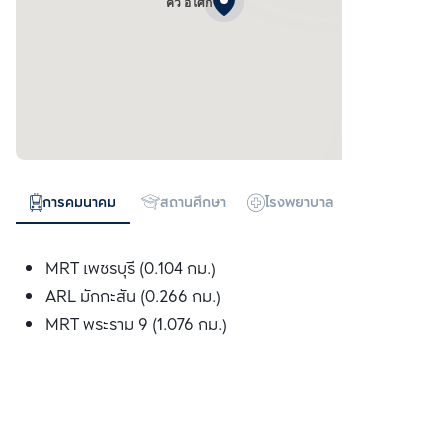
คิว อโศก
การคมนาคม
สถานศึกษา
โรงพยาบาล
ห้างสรรพสิน
MRT เพชรบุรี (0.104 กม.)
ARL มักกะสัน (0.266 กม.)
MRT พระราม 9 (1.076 กม.)