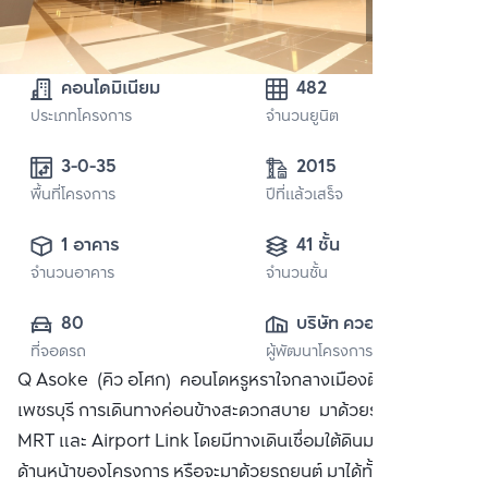
คอนโดมิเนียม
482
ประเภทโครงการ
จำนวนยูนิต
3-0-35 
2015
พื้นที่โครงการ
ปีที่แล้วเสร็จ
1 อาคาร
41 ชั้น
จำนวนอาคาร
จำนวนชั้น
80
บริษัท ควอลิตี้เฮ้าส์ 
ที่จอดรถ
ผู้พัฒนาโครงการ
จำกัด (มหาชน)
Q Asoke (คิว อโศก) คอนโดหรูหราใจกลางเมืองติด MRT
เพชรบุรี การเดินทางค่อนข้างสะดวกสบาย มาด้วยรถไฟฟ้า ทั้ง
MRT และ Airport Link โดยมีทางเดินเชื่อมใต้ดินมาถึงบริเวณ
ด้านหน้าของโครงการ หรือจะมาด้วยรถยนต์ มาได้ทั้งจากทาง