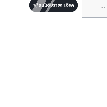
สนใจรับรายละเอียด
ภา
ยูนิตขายในโครงการเดียวกัน