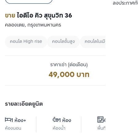
เปรียบเทียบ
ลงประกาศกั
ขาย
ไอดีโอ คิว สุขุมวิท 36
คลองเตย, กรุงเทพมหานคร
คอนโด High rise
คอนโดชั้นสูง
คอนโดในเมือง
ราคาเช่า (ต่อเดือน)
49,000 บาท
รายละเอียดยูนิต
1 ห้อง
+
1 ห้อง
49 ตร.ม.
ห้องนอน
ห้องน้ำ
พื้นที่ใช้สอย