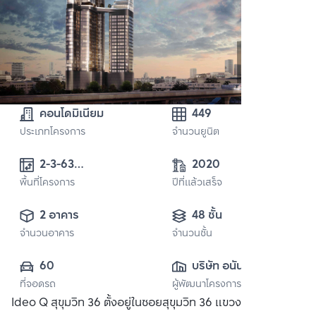
คอนโดมิเนียม
449
ประเภทโครงการ
จำนวนยูนิต
2-3-63

2020
พื้นที่โครงการ
ปีที่แล้วเสร็จ
2 อาคาร
48 ชั้น
จำนวนอาคาร
จำนวนชั้น
60
บริษัท อนันดา ดี
ที่จอดรถ
ผู้พัฒนาโครงการ
เวลลอปเมนท์ จำกัด 
Ideo Q สุขุมวิท 36 ตั้งอยู่ในซอยสุขุมวิท 36 แขวงพระโขนง เขต
(มหาชน)