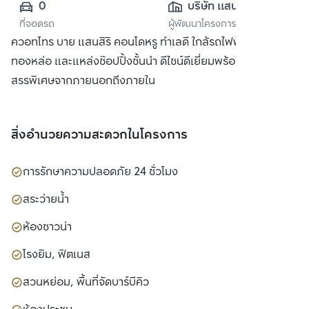
0
บริษัท แสนสิริ 
ที่จอดรถ
ผู้พัฒนาโครงการ
จำกัด (มหาชน)
ควอทโทร บาย แสนสิริ คอนโดหรู ทำเลดี ใกล้รถไฟฟ้า BTS
ทองหล่อ และแหล่งช๊อปปิ้งชั้นนำ ดีไซน์ดีเยี่ยมพร้อมวัสดุที่คัด
สรรพิเศษจากภายนอกถึงภายใน
สิ่งอำนวยความสะดวกในโครงการ
การรักษาความปลอดภัย 24 ชั่วโมง
สระว่ายน้ำ
ห้องซาวน่า
โรงยิม, ฟิตเนส
สวนหย่อม, พื้นที่จัดบาร์บีคิว