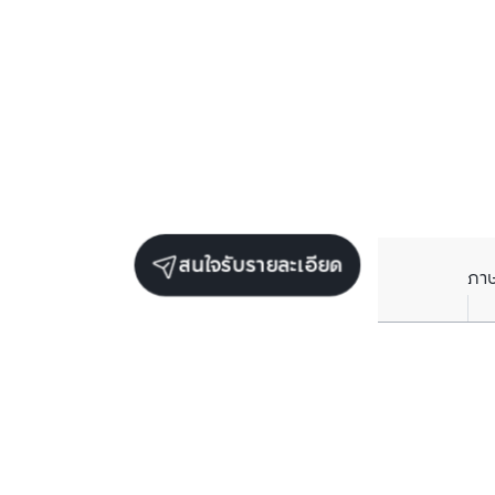
สนใจรับรายละเอียด
ภา
ยูนิตขายในโครงการเดียวกัน