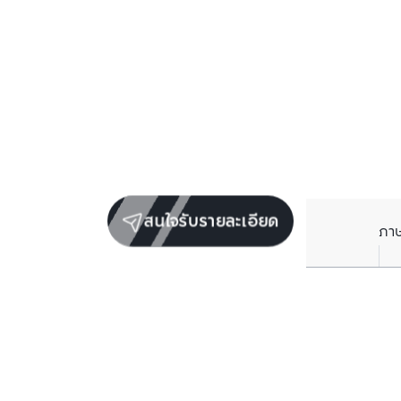
สนใจรับรายละเอียด
ภา
ยูนิตขายในโครงการเดียวกัน