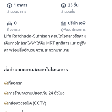
1 อาคาร
23 ชั้น
จำนวนอาคาร
จำนวนชั้น
0
บริษัท เอพี (ไทย
ที่จอดรถ
ผู้พัฒนาโครงการ
แลนด์) 
Life Ratchada-Suthisan คอนโดใจกลางรัชดา สะดวกในการ
จำกัด(มหาชน)
เดินทางใกล้รถไฟฟ้าใต้ดิน MRT สุทธิสาร และอยู่ติดถนนใหญ่ รัช
ดา พร้อมสิ่งอำนวยความสะดวกมากมาย
สิ่งอำนวยความสะดวกในโครงการ
ที่จอดรถ
การรักษาความปลอดภัย 24 ชั่วโมง
กล้องวงจรปิด (CCTV)