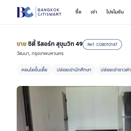
ซื้อ
เช่า
โปรโมชัน
ขาย
ซิตี้ รีสอร์ท สุขุมวิท 49
Ref:
C08010147
วัฒนา, กรุงเทพมหานคร
คอนโดชั้นเตี้ย
ปล่อยเช่านักศึกษา
ปล่อยเช่าชาวต่า
เพิ่มยูนิตเปรียบเทียบ
รายการที่ 1