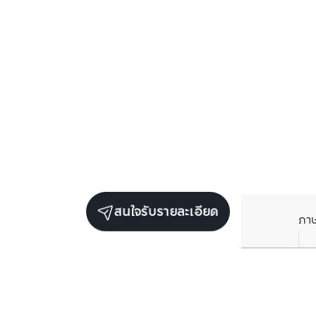
สนใจรับรายละเอียด
ภา