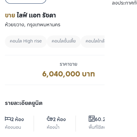
เปรียบเทียบ
ลงประกาศกั
ขาย
ไลฟ์ แอท รัชดา
ห้วยขวาง, กรุงเทพมหานคร
คอนโด High rise
คอนโดชั้นเตี้ย
คอนโดใกล้มหาลัย
ราคาขาย
6,040,000 บาท
รายละเอียดยูนิต
2 ห้อง
2 ห้อง
60.25 ตร.ม.
ห้องนอน
ห้องน้ำ
พื้นที่ใช้สอย