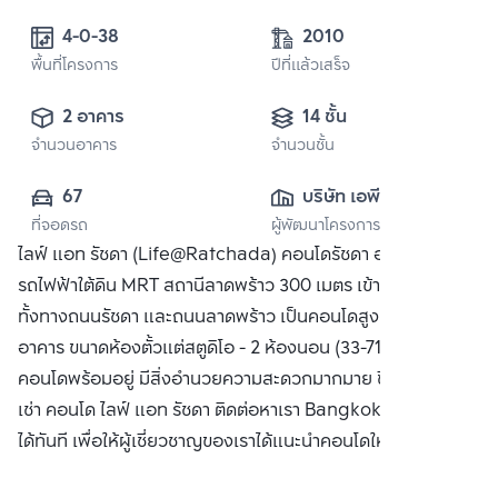
4-0-38 
2010
พื้นที่โครงการ
ปีที่แล้วเสร็จ
2 อาคาร
14 ชั้น
จำนวนอาคาร
จำนวนชั้น
67
บริษัท เอพี (ไทย
ที่จอดรถ
ผู้พัฒนาโครงการ
แลนด์) 
ไลฟ์ แอท รัชดา (Life@Ratchada) คอนโดรัชดา อยู่ใกล้
จำกัด(มหาชน)
รถไฟฟ้าใต้ดิน MRT สถานีลาดพร้าว 300 เมตร เข้าออกสะดวก
ทั้งทางถนนรัชดา และถนนลาดพร้าว เป็นคอนโดสูงแบ่งเป็น 2
อาคาร ขนาดห้องตั้วแต่สตูดิโอ - 2 ห้องนอน (33-71.5 ตร.ม.)
คอนโดพร้อมอยู่ มีสิ่งอำนวยความสะดวกมากมาย ซื้อ ขาย หรือ
เช่า คอนโด ไลฟ์ แอท รัชดา ติดต่อหาเรา Bangkok CitiSmart
ได้ทันที เพื่อให้ผู้เชี่ยวชาญของเราได้แนะนำคอนโดให้กับท่าน