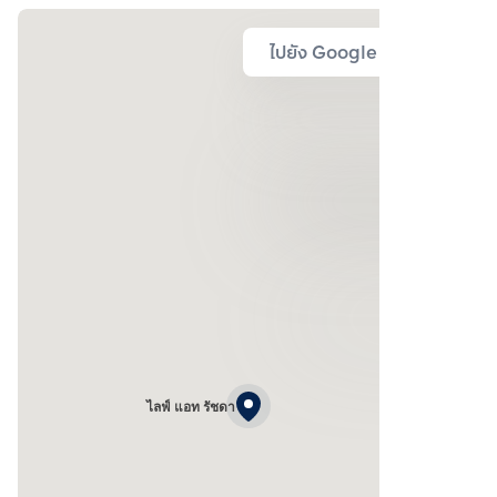
ไปยัง Google Map
ไลฟ์ แอท รัชดา