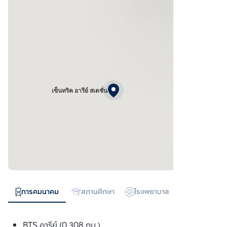
เซ็นทริค อารีย์ สเตชั่น
การคมนาคม
สถานศึกษา
โรงพยาบาล
ห้างสรรพสิน
BTS อารีย์ (0.308 กม.)