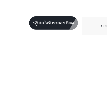
สนใจรับรายละเอียด
ภา
ยูนิตขายในโครงการเดียวกัน