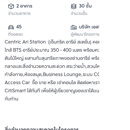
2 อาคาร
30 ชั้น
จำนวนอาคาร
จำนวนชั้น
45
บริษัท เอสซี แอส
ที่จอดรถ
ผู้พัฒนาโครงการ
เสท คอร์ปอเรชั่น 
Centric Ari Station (เซ็นทริค อารีย์ สเตชั่น) คอนโดเรียบหรู
จำกัด (มหาชน)
ใกล้ BTS อารีย์ประมาณ 350 - 400 เมตร พร้อมความร่มรื่นของ
ต้นไม้ใหญ่ ผสานกับสุนทรียภาพของย่านอารีย์ พร้อมพื่นทีส่วน
กลางและสิ่งอำนวยความสะดวก สระว่ายน้ำ,สวนใหญ่,ห้องออก
กำลังกาย,ห้องสมุด,Business Lounge,ระบบ CCTV /
Access Car ซื้อ ขาย หรือ เช่าคอนโด ติดต่อหาเรา Bangkok
CitiSmart ได้ทันที เพื่อให้ผู้เชี่ยวชาญของเราได้แนะนำคอนโดให้
กับท่าน