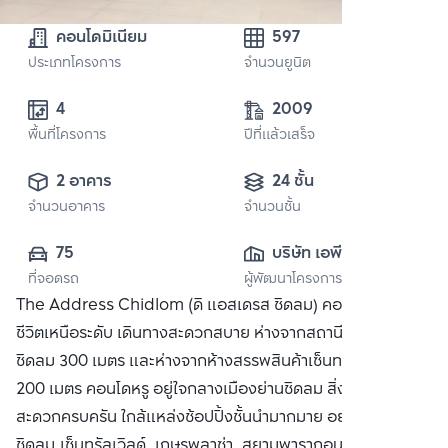
คอนโดมิเนียม
597
ประเภทโครงการ
จำนวนยูนิต
4
2009
พื้นที่โครงการ
ปีที่แล้วเสร็จ
2 อาคาร
24 ชั้น
จำนวนอาคาร
จำนวนชั้น
75
บริษัท เอพี (ไทย
ที่จอดรถ
ผู้พัฒนาโครงการ
แลนด์) 
The Address Chidlom (ดิ แอสเดรส ชิดลม) คอนโดที่ให้คุณใช้
จำกัด(มหาชน)
ชีวิตเหนือระดับ เดินทางสะดวกสบาย ห่างจากสถานีรถไฟฟ้า BTS
ชิดลม 300 เมตร และห่างจากห้างสรรพสินค้าเซ็นทรัล ชิดลม
200 เมตร คอนโดหรู อยู่ใจกลางเมืองย่านชิดลม สิ่งอำนวย
สะดวกครบครัน ใกล้แหล่งช้อปปิ้งชั้นนำมากมาย อย่าง เซ็นทรัล
ชิดลม,เซ็นทรัลเวิลด์, เกษรพลาซ่า, สยามพารากอน ซื้อ ขาย หรือ