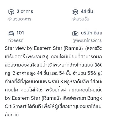
2 อาคาร
44 ชั้น
จำนวนอาคาร
จำนวนชั้น
101
บริษัท อีสเทอร์น ส
ที่จอดรถ
ผู้พัฒนาโครงการ
ตาร์ เรียล เอสเตท 
Star view by Eastern Star (Rama3) (สตาร์วิว บาย อีส
จำกัด (มหาชน)
เทิร์นสตาร์ (พระราม3)) คอนโดมิเนียมที่สามารถมองเห็นวิว
สวยงามของโค้งแม่น้ำเจ้าพระยากว้างไกลแบบ 360 องศา สวย
หรู 2 อาคาร สูง 44 ชั้น และ 54 ชั้น จำนวน 556 ยูนิต ตั้งอยู่ใน
ทำเลที่ดีที่สุดบนถนนพระราม 3 หรูหรากับลิฟท์ส่วนตัวทุกยูนิต ซื้อ
คอนโด คอนโดให้เช่า พร้อมทั้งฝากขายคอนโดมิเนียม Star view
by Eastern Star (Rama3) ติดต่อหาเรา Bangkok
CitiSmart ได้ทันที เพื่อให้ผู้เชี่ยวชาญของเราได้แนะนำคอนโดให้
กับท่าน