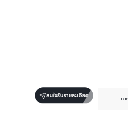
สนใจรับรายละเอียด
ภา