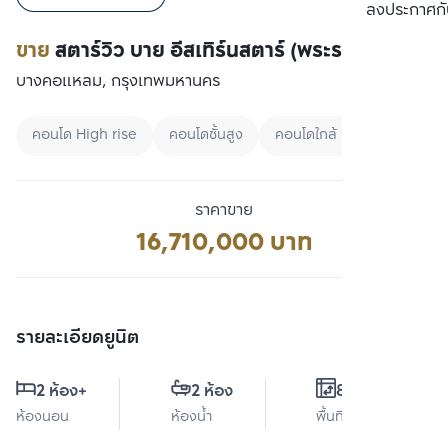
เปรียบเทียบ
ลงประกาศกั
ขาย
สตาร์วิว บาย อีสเทิร์นสตาร์ (พระราม3)
บางคอแหลม, กรุงเทพมหานคร
คอนโด High rise
คอนโดชั้นสูง
คอนโดใกล้ BTS
ราคาขาย
16,710,000 บาท
รายละเอียดยูนิต
2 ห้อง
+
2 ห้อง
83 ตร.ม.
ห้องนอน
ห้องน้ำ
พื้นที่ใช้สอย