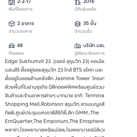
2-2-17
2016
พื้นที่โครงการ
ปีที่แล้วเสร็จ
2 อาคาร
35 ชั้น
จำนวนอาคาร
จำนวนชั้น
48
บริษัท แสนสิริ 
ที่จอดรถ
ผู้พัฒนาโครงการ
จำกัด (มหาชน)
Edge Sukhumvit 23 (เอดจ์ สุขุมวิท 23) คอนโดมิเนียมจาก
แสนสิริ ตั้งอยู่ซอยสุขุมวิท 23 ใกล้ BTS อโศก และ MRT สุขุมวิท
ตั้งอยู่ในซอยด้านหลังตึก Jasmine Tower โครงการแวดล้อม
ด้วยพื้นที่ในย่านธุรกิจ มีตึกออฟฟิศพร้อมศูนย์รวมของห้างสรรพ
สินค้าและร้านอาหารต่างๆ มากมาย อาทิ Terminal 21
Shopping Mall,Robinson สุขุมวิท,สวนเบญจสิริ,สวนเบญจ
กิตติ,ศูนย์ประชุมแห่งชาติสิริกิติ์,ตึก GMM.,The
EmQuartier,The Emporium,The Emsphere ประสานมิตร
พลาซ่า,โรงพยาบาลพร้อมมิตร,โรงพยาบาลสมิติเวช สุขุมวิท ซื้อ