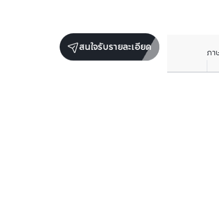
สนใจรับรายละเอียด
ภา
ยูนิตขายในโครงการเดียวกัน