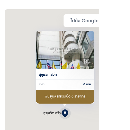
ไปยัง Google Map
สุขุมวิท สวีท
ราคา
0
บาท
พบยูนิตสำหรับซื้อ 6 รายการ
สุขุมวิท สวีท