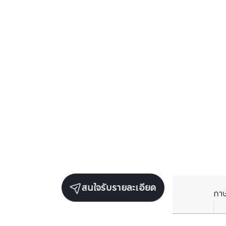
สนใจรับรายละเอียด
ภา