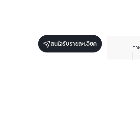
สนใจรับรายละเอียด
ภา
ยูนิตขายในโครงการเดียวกัน