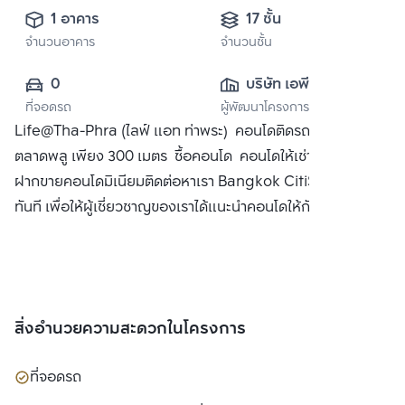
1 อาคาร
17 ชั้น
จำนวนอาคาร
จำนวนชั้น
0
บริษัท เอพี (ไทย
ที่จอดรถ
ผู้พัฒนาโครงการ
แลนด์) 
Life@Tha-Phra (ไลฟ์ แอท ท่าพระ) คอนโดติดรถไฟฟ้า BTS
จำกัด(มหาชน)
ตลาดพลู เพียง 300 เมตร ซื้อคอนโด คอนโดให้เช่า พร้อมทั้ง
ฝากขายคอนโดมิเนียมติดต่อหาเรา Bangkok CitiSmart ได้
ทันที เพื่อให้ผู้เชี่ยวชาญของเราได้แนะนำคอนโดให้กับท่าน
สิ่งอำนวยความสะดวกในโครงการ
ที่จอดรถ