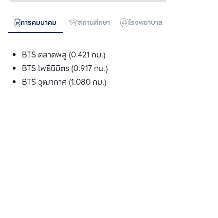
การคมนาคม
สถานศึกษา
โรงพยาบาล
ห้างสรรพสิน
BTS ตลาดพลู (0.421 กม.)
BTS โพธ์ินิมิตร (0.917 กม.)
BTS วุฒากาศ (1.080 กม.)