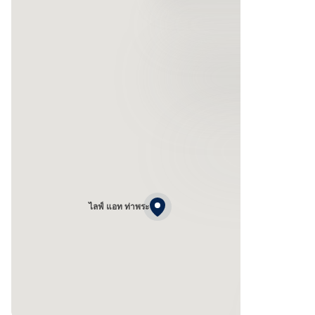
ไลฟ์ แอท ท่าพระ