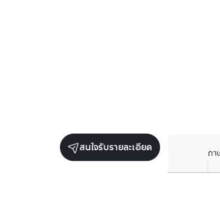
สนใจรับรายละเอียด
ภา