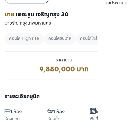
เปรียบเทียบ
ลงประกาศกั
ขาย
เดอะรูม เจริญกรุง 30
บางรัก, กรุงเทพมหานคร
คอนโด High rise
คอนโดชั้นเตี้ย
คอนโดใกล้มหาลัย
ราคาขาย
9,880,000 บาท
รายละเอียดยูนิต
1 ห้อง
1 ห้อง
56 ตร.ม.
ห้องนอน
ห้องน้ำ
พื้นที่ใช้สอย