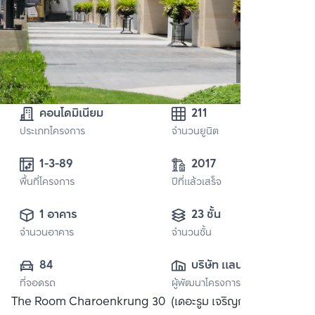
คอนโดมิเนียม
211
ประเภทโครงการ
จำนวนยูนิต
1-3-89 
2017
พื้นที่โครงการ
ปีที่แล้วเสร็จ
1 อาคาร
23 ชั้น
จำนวนอาคาร
จำนวนชั้น
84
บริษัท แลนด์ แอนด์ 
ที่จอดรถ
ผู้พัฒนาโครงการ
เฮ้าส์ จำกัด 
The Room Charoenkrung 30 (เดอะรูม เจริญกรุง 30) จาก
(มหาชน)