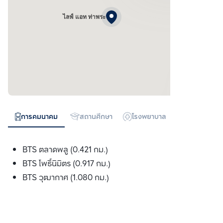
ไลฟ์ แอท ท่าพระ
การคมนาคม
สถานศึกษา
โรงพยาบาล
ห้างสรรพสิน
BTS ตลาดพลู (0.421 กม.)
BTS โพธ์ินิมิตร (0.917 กม.)
BTS วุฒากาศ (1.080 กม.)