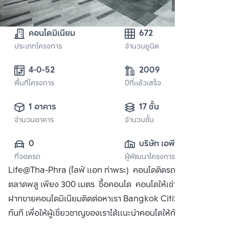
คอนโดมิเนียม
672
ประเภทโครงการ
จำนวนยูนิต
4-0-52 
2009
พื้นที่โครงการ
ปีที่แล้วเสร็จ
1 อาคาร
17 ชั้น
จำนวนอาคาร
จำนวนชั้น
0
บริษัท เอพี (ไทย
ที่จอดรถ
ผู้พัฒนาโครงการ
แลนด์) 
Life@Tha-Phra (ไลฟ์ แอท ท่าพระ) คอนโดติดรถไฟฟ้า BTS
จำกัด(มหาชน)
ตลาดพลู เพียง 300 เมตร ซื้อคอนโด คอนโดให้เช่า พร้อมทั้ง
ฝากขายคอนโดมิเนียมติดต่อหาเรา Bangkok CitiSmart ได้
ทันที เพื่อให้ผู้เชี่ยวชาญของเราได้แนะนำคอนโดให้กับท่าน