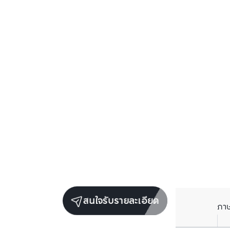
สนใจรับรายละเอียด
ภา