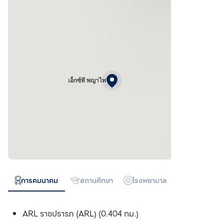
เอ็กซ์ที พญาไท
การคมนาคม
สถานศึกษา
โรงพยาบาล
ห้างสรรพสิน
ARL ราชปรารภ (ARL) (0.404 กม.)