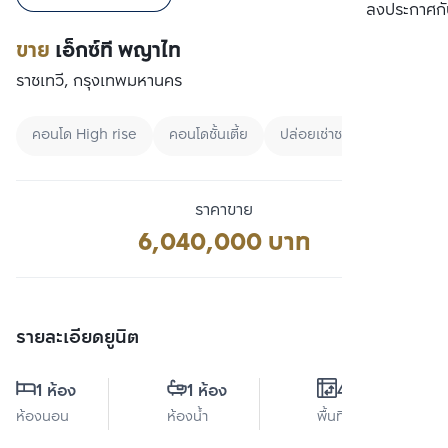
เปรียบเทียบ
ลงประกาศกั
ขาย
เอ็กซ์ที พญาไท
ราชเทวี, กรุงเทพมหานคร
คอนโด High rise
คอนโดชั้นเตี้ย
ปล่อยเช่าชาวต่างชาติ
ราคาขาย
6,040,000 บาท
รายละเอียดยูนิต
1 ห้อง
1 ห้อง
42 ตร.ม.
ห้องนอน
ห้องน้ำ
พื้นที่ใช้สอย