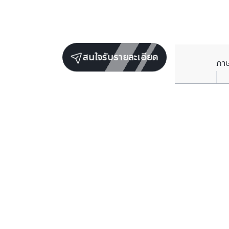
สนใจรับรายละเอียด
ภา
ยูนิตขายในโครงการเดียวกัน