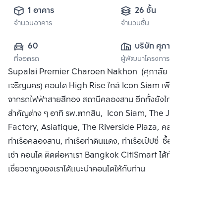
1 อาคาร
26 ชั้น
จำนวนอาคาร
จำนวนชั้น
60
บริษัท ศุภาลัย จำกัด 
ที่จอดรถ
ผู้พัฒนาโครงการ
(มหาชน)
Supalai Premier Charoen Nakhon (ศุภาลัย พรีเมียร์
เจริญนคร) คอนโด High Rise ใกล้ Icon Siam เพียง 0 เมตร
จากรถไฟฟ้าสายสีทอง สถานีคลองสาน อีกทั้งยังใกล้สถานที่
สำคัญต่าง ๆ อาทิ รพ.ตากสิน, Icon Siam, The Jam
Factory, Asiatique, The Riverside Plaza, คลองสาน,
ท่าเรือคลองสาน, ท่าเรือท่าดินแดง, ท่าเรือเป๊ปซี่ ซื้อ ขาย หรือ
เช่า คอนโด ติดต่อหาเรา Bangkok CitiSmart ได้ทันที เพื่อให้ผู้
เชี่ยวชาญของเราได้แนะนำคอนโดให้กับท่าน