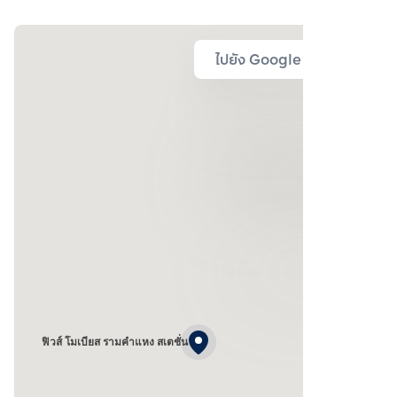
ไปยัง Google Map
ฟิวส์ โมเบียส รามคำแหง สเตชั่น