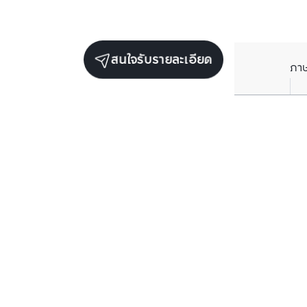
สนใจรับรายละเอียด
ภา
ยูนิตขายในโครงการเดียวกัน