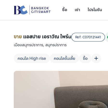
ซื้อ
เช่า
โปรโมชัน
ขาย
แอสปาย เอราวัณ ไพร์ม
Ref:
C070121441
เมืองสมุทรปราการ, สมุทรปราการ
คอนโด High rise
คอนโดชั้นเตี้ย
ซื้อ
เพิ่มยูนิตเปรียบเทียบ
รายการที่ 1