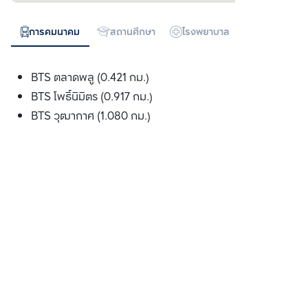
การคมนาคม
สถานศึกษา
โรงพยาบาล
ห้างสรรพสิน
BTS ตลาดพลู (0.421 กม.)
BTS โพธ์ินิมิตร (0.917 กม.)
BTS วุฒากาศ (1.080 กม.)