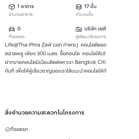
1 อาคาร
17 ชั้น
จำนวนอาคาร
จำนวนชั้น
0
บริษัท เอพี (ไทย
ที่จอดรถ
ผู้พัฒนาโครงการ
แลนด์) 
Life@Tha-Phra (ไลฟ์ แอท ท่าพระ) คอนโดติดรถไฟฟ้า BTS
จำกัด(มหาชน)
ตลาดพลู เพียง 300 เมตร ซื้อคอนโด คอนโดให้เช่า พร้อมทั้ง
ฝากขายคอนโดมิเนียมติดต่อหาเรา Bangkok CitiSmart ได้
ทันที เพื่อให้ผู้เชี่ยวชาญของเราได้แนะนำคอนโดให้กับท่าน
สิ่งอำนวยความสะดวกในโครงการ
ที่จอดรถ