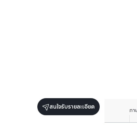
สนใจรับรายละเอียด
ภา