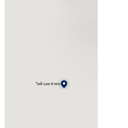
ไลฟ์ แอท ท่าพระ