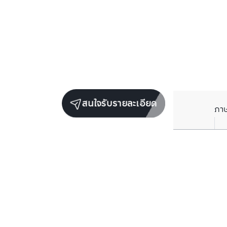
สนใจรับรายละเอียด
ภา
ยูนิตขายในโครงการเดียวกัน