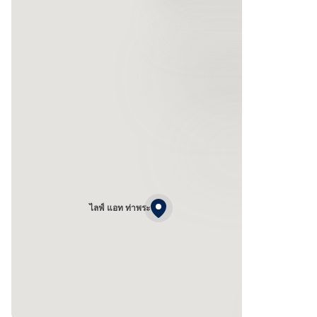
ไลฟ์ แอท ท่าพระ