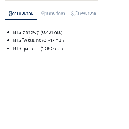
การคมนาคม
สถานศึกษา
โรงพยาบาล
ห้างสรรพสิน
BTS ตลาดพลู (0.421 กม.)
BTS โพธ์ินิมิตร (0.917 กม.)
BTS วุฒากาศ (1.080 กม.)