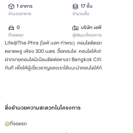
1 อาคาร
17 ชั้น
จำนวนอาคาร
จำนวนชั้น
0
บริษัท เอพี (ไทย
ที่จอดรถ
ผู้พัฒนาโครงการ
แลนด์) 
Life@Tha-Phra (ไลฟ์ แอท ท่าพระ) คอนโดติดรถไฟฟ้า BTS
จำกัด(มหาชน)
ตลาดพลู เพียง 300 เมตร ซื้อคอนโด คอนโดให้เช่า พร้อมทั้ง
ฝากขายคอนโดมิเนียมติดต่อหาเรา Bangkok CitiSmart ได้
ทันที เพื่อให้ผู้เชี่ยวชาญของเราได้แนะนำคอนโดให้กับท่าน
สิ่งอำนวยความสะดวกในโครงการ
ที่จอดรถ