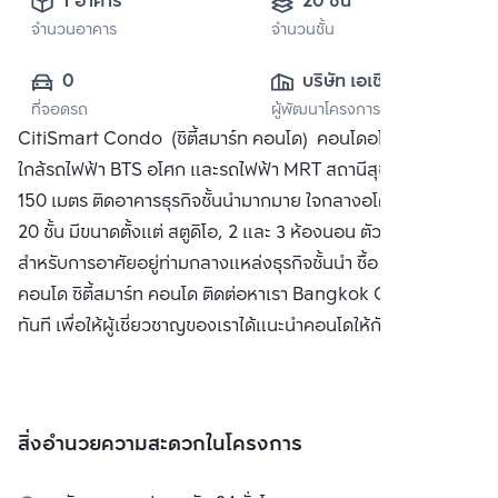
1 อาคาร
20 ชั้น
จำนวนอาคาร
จำนวนชั้น
0
บริษัท เอเชี่ยน 
ที่จอดรถ
ผู้พัฒนาโครงการ
พร็อพเพอร์ตี้ จำกัด
CitiSmart Condo (ซิตี้สมาร์ท คอนโด) คอนโดอโศก คอนโด
ใกล้รถไฟฟ้า BTS อโศก และรถไฟฟ้า MRT สถานีสุขุมวิท เพียง
150 เมตร ติดอาคารธุรกิจชั้นนำมากมาย ใจกลางอโศก คอนโดสูง
20 ชั้น มีขนาดตั้งแต่ สตูดิโอ, 2 และ 3 ห้องนอน ตัวเลือกที่ดี
สำหรับการอาศัยอยู่ท่ามกลางแหล่งธุรกิจชั้นนำ ซื้อ ขาย หรือ เช่า
คอนโด ซิตี้สมาร์ท คอนโด ติดต่อหาเรา Bangkok CitiSmart ได้
ทันที เพื่อให้ผู้เชี่ยวชาญของเราได้แนะนำคอนโดให้กับท่าน
สิ่งอำนวยความสะดวกในโครงการ