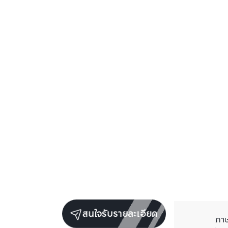
สนใจรับรายละเอียด
ภา