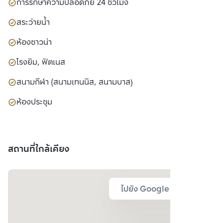
การรักษาความปลอดภัย 24 ชั่วโมง
สระว่ายน้ำ
ห้องซาวน่า
โรงยิม, ฟิตเนส
สนามกีฬา (สนามเทนนิส, สนามบาส)
ห้องประชุม
สถานที่ใกล้เคียง
ไปยัง Google Map