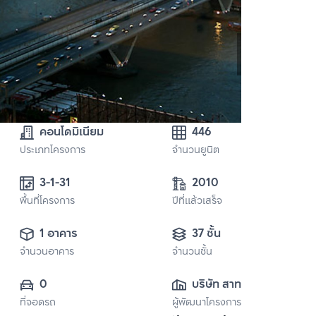
คอนโดมิเนียม
446
ประเภทโครงการ
จำนวนยูนิต
3-1-31 
2010
พื้นที่โครงการ
ปีที่แล้วเสร็จ
1 อาคาร
37 ชั้น
จำนวนอาคาร
จำนวนชั้น
0
บริษัท สาทร 
ที่จอดรถ
ผู้พัฒนาโครงการ
เจ้าพระยา อาเคเดีย 