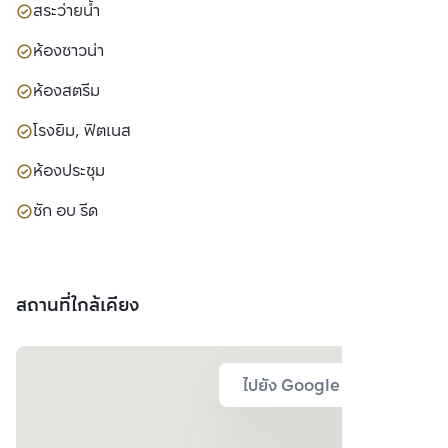
สระว่ายน้ำ
ห้องซาวน่า
ห้องสตรีม
โรงยิม, ฟิตเนส
ห้องประชุม
ซัก อบ รีด
สถานที่ใกล้เคียง
ไปยัง Google Map