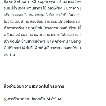
Baan Sathorn - Chaophraya (บ้านสาทรเจ้าพระยา) คอนโด
จำกัด
ริมแม่น้ำ เชิงสะพานสาทร ใช้เวลาเพียง 3 นาทีจาก BTS ตากสิน
หรือ กรุงธนบุรี สะดวกรวดเร็วในการเข้าถึงใจกลางแหล่งธุรกิจ
ไม่ว่าจะเป้นสาทร หรือสีลม รายล้อมไปด้วยโรงแรม 5 ดาว และ
ภัตตาคารชั้นนำ ทุกยูนิตในโครงการมองเห็นวิวแม่น้ำ ทั้ง 2 ฝั่งน้ำ
พร้อมสิ่งอำนวยความสะดวกมากมายในโครงการ ซื้อ ขาย หรือ
เช่า คอนโด บ้านสาทรเจ้าพระยา ติดต่อหาเรา Bangkok
CitiSmart ได้ทันที เพื่อให้ผู้เชี่ยวชาญของเราได้แนะนำคอนโดให้
กับท่าน
สิ่งอำนวยความสะดวกในโครงการ
การรักษาความปลอดภัย 24 ชั่วโมง