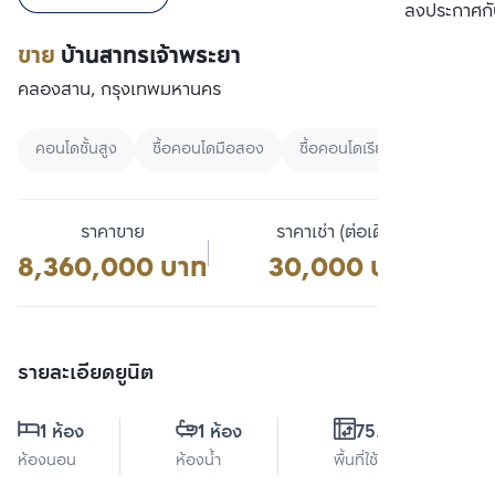
เปรียบเทียบ
ลงประกาศกั
ขาย
บ้านสาทรเจ้าพระยา
คลองสาน, กรุงเทพมหานคร
คอนโดชั้นสูง
ซื้อคอนโดมือสอง
ซื้อคอนโดเรียงตามราคา
ราคาขาย
ราคาเช่า (ต่อเดือน)
8,360,000 บาท
30,000 บาท
รายละเอียดยูนิต
1 ห้อง
1 ห้อง
75.5 ตร.ม.
ห้องนอน
ห้องน้ำ
พื้นที่ใช้สอย