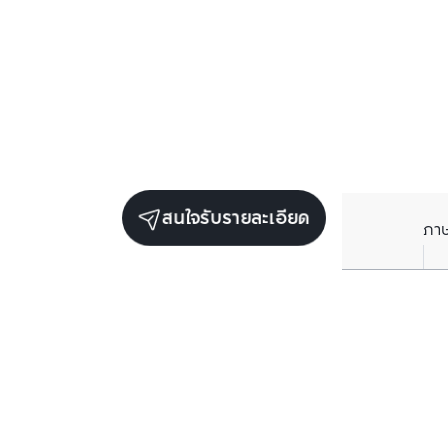
สนใจรับรายละเอียด
ภา
ยูนิตขายในโครงการเดียวกัน