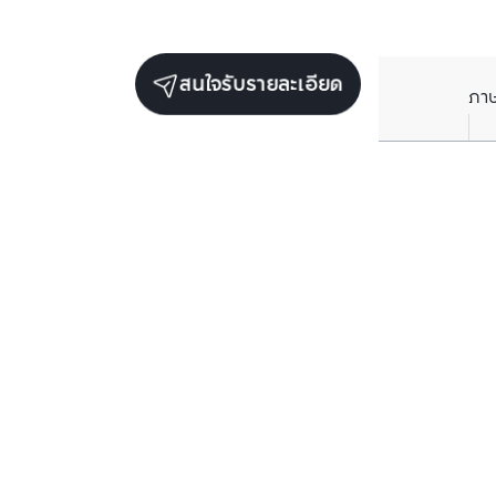
สนใจรับรายละเอียด
ภา
ยูนิตขายในโครงการเดียวกัน