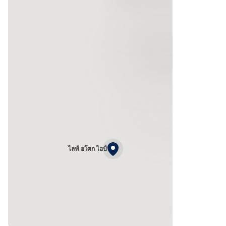
ไลฟ์ อโศก ไฮป์