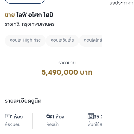
เปรียบเทียบ
ลงประกาศกั
ขาย
ไลฟ์ อโศก ไฮป์
ราชเทวี, กรุงเทพมหานคร
คอนโด High rise
คอนโดชั้นเตี้ย
คอนโดใกล้ BTS
ราคาขาย
5,490,000 บาท
รายละเอียดยูนิต
1 ห้อง
1 ห้อง
35.33 ตร.ม.
ห้องนอน
ห้องน้ำ
พื้นที่ใช้สอย