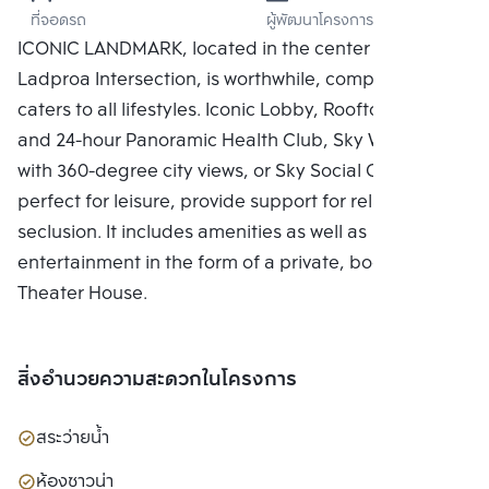
ที่จอดรถ
ผู้พัฒนาโครงการ
โยธิน) จำกัด
ICONIC LANDMARK, located in the center of the
Ladproa Intersection, is worthwhile, complete, and
caters to all lifestyles. Iconic Lobby, Rooftop Facilities
and 24-hour Panoramic Health Club, Sky Work Space
with 360-degree city views, or Sky Social Club,
perfect for leisure, provide support for relaxing in
seclusion. It includes amenities as well as
entertainment in the form of a private, bookable
Theater House.
สิ่งอำนวยความสะดวกในโครงการ
สระว่ายน้ำ
ห้องซาวน่า