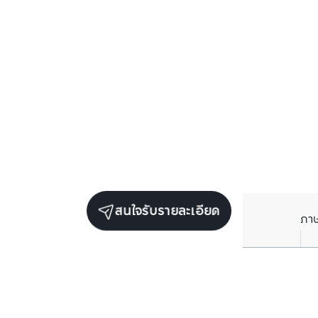
สนใจรับรายละเอียด
ภา