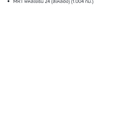
MRT พหลโยธิน 24 (สีเหลือง) (1.004 กม.)