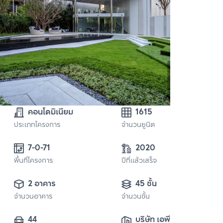
คอนโดมิเนียม
1615
ประเภทโครงการ
จำนวนยูนิต
7-0-71
2020
พื้นที่โครงการ
ปีที่แล้วเสร็จ
2 อาคาร
45 ชั้น
จำนวนอาคาร
จำนวนชั้น
44
บริษัท เอพี (รัช